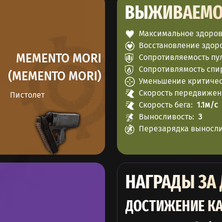
ВЫЖИВАЕМО
Максимальное здоро
Восстановление здор
MEMENTO MORI
Сопротивляемость пу
Сопротивлямость спи
(MEMENTO MORI)
Уменьшение критичес
Скорость передвиже
Пистолет
Скорость бега
1.1м/c
Выносливость
3
Перезарядка выносл
НАГРАДЫ ЗА
ДОСТИЖЕНИЕ КА