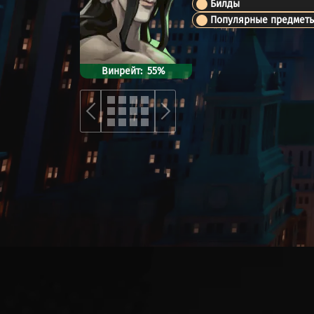
Билды
Популярные предмет
Винрейт
55%