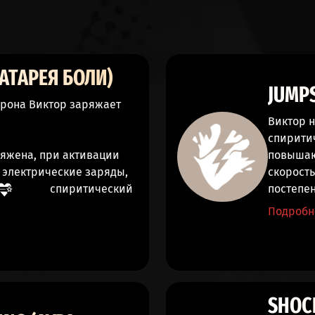
БАТАРЕЯ БОЛИ)
JUMP
урона
Виктор заряжает
Виктор 
спирити
ряжена, при активации
повыша
 электрические заряды,
скорост
спиритический
постепен
Подробн
SHOC