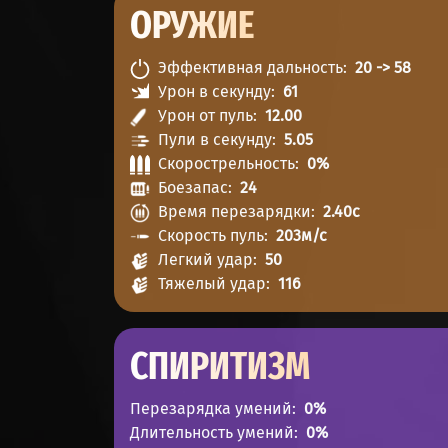
ОРУЖИЕ
Эффективная дальность
20 -> 58
Урон в секунду
61
Урон от пуль
12.00
Пули в секунду
5.05
Скорострельность
0%
Боезапас
24
Время перезарядки
2.40c
Скорость пуль
203м/с
Легкий удар
50
Тяжелый удар
116
СПИРИТИЗМ
Перезарядка умений
0%
Длительность умений
0%