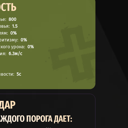
СТЬ
вье
800
овья
1.5
лям
0%
ритизму
0%
кого урона
0%
ния
6.3м/c
ивости
5с
 ДАР
ЖДОГО ПОРОГА ДАЕТ: