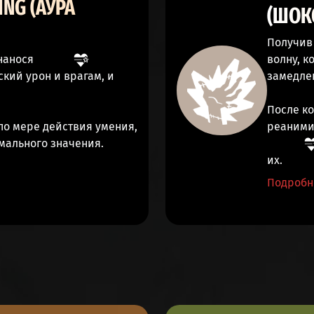
ING (АУРА
(ШОК
Получив 
 нанося
волну, 
ский урон
и врагам, и
замедле
После ко
о мере действия умения,
реаними
мального значения.
их.
Подробн