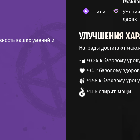
Разбло
или
Умения
дарах
УЛУЧШЕНИЯ ХАР
ность ваших умений и
Награды достигают макси
+0.26 к базовому урону
+34 к базовому здоро
+1.58 к базовому урон
+1.1 к спирит. мощи