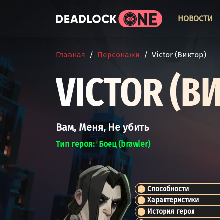
Перейти к основному содержанию
ОСНО
НОВОСТИ
СТРОКА НАВИГАЦИИ
Главная
Персонажи
Victor (Виктор)
VICTOR (В
Вам, Меня, Не убить
Тип героя
Боец (brawler)
Способности
Характеристики
История героя