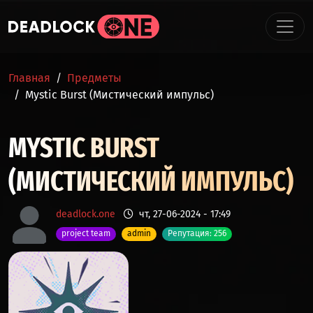
Перейти к основному содержанию
СТРОКА НАВИГАЦИИ
Главная
Предметы
Mystic Burst (Мистический импульс)
MYSTIC BURST
(МИСТИЧЕСКИЙ ИМПУЛЬС)
deadlock.one
чт, 27-06-2024 - 17:49
project team
admin
Репутация: 256