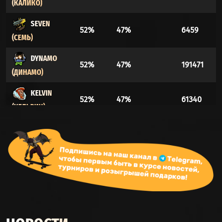
(КАЛИКО)
SEVEN
52%
47%
6459
(СЕМЬ)
DYNAMO
52%
47%
191471
(ДИНАМО)
KELVIN
52%
47%
61340
(КЕЛЬВИН)
LASH
52%
47%
535147
(ХЛЫСТ)
BILLY
52%
47%
34159
(БИЛЛИ)
LADY GEIST
51%
48%
291924
(ЛЕДИ ГАЙСТ)