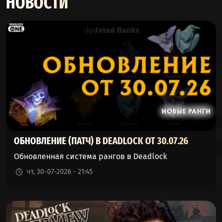
НОВОСТИ
MO & KRILL
51%
48%
326285
(МО И МЕЛКИЙ)
DRIFTER
50%
49%
235095
(СКИТАЛЕЦ)
VINDICTA
50%
49%
126705
(ВИНДИКТА)
VICTOR
49%
50%
48336
(ВИКТОР)
ОБНОВЛЕНИЕ (ПАТЧ) В DEADLOCK ОТ 30.07.26
ABRAMS
49%
50%
1679
Обновленная система рангов в Deadlock
(АБРАМС)
чт, 30-07-2026 - 21:45
YAMATO
49%
50%
184865
(ЯМАТО)
APOLLO