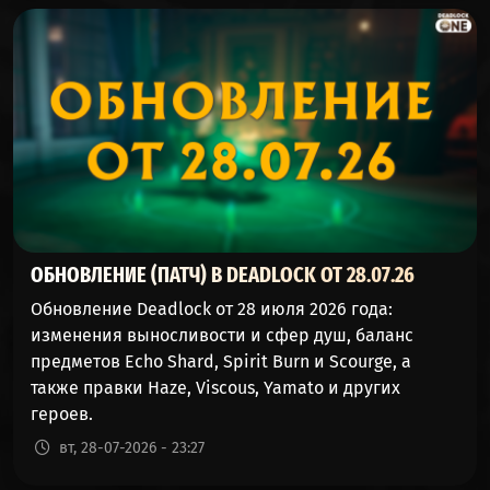
47%
52%
241776
(ВЯЗКУС)
REM (ДРЁМ)
47%
52%
218055
PARADOX
47%
52%
119921
(ПАРАДОКС)
BEBOP
46%
53%
471454
(БИБОП)
WRAITH
ОБНОВЛЕНИЕ (ПАТЧ) В DEADLOCK ОТ 28.07.26
46%
53%
12560
(ТЕНЬ)
Обновление Deadlock от 28 июля 2026 года:
изменения выносливости и сфер душ, баланс
GREY TALON
46%
53%
170275
предметов Echo Shard, Spirit Burn и Scourge, а
(СЕРЫЙ КОГОТЬ)
также правки Haze, Viscous, Yamato и других
героев.
SHIV
46%
53%
16564
вт, 28-07-2026 - 23:27
(ЗАТОЧКА)