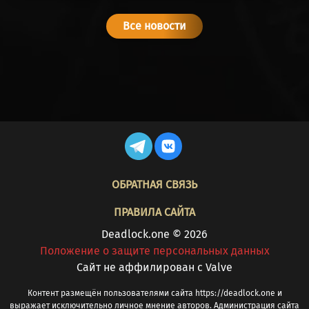
MIRAGE
46%
53%
20279
(МИРАЖ)
Все новости
POCKET
46%
53%
277580
(КАРМАН)
INFERNUS
44%
55%
3169
(ИНФЕРНУС)
MINA
44%
55%
401014
(МИНА)
FOOTER
ОБРАТНАЯ СВЯЗЬ
VYPER
43%
56%
13811
ПРАВИЛА САЙТА
(ГАДЮКА)
Deadlock.one © 2026
SINCLAIR
Положение о защите персональных данных
43%
56%
57492
(СИНКЛЕР)
Cайт не аффилирован с Valve
Контент размещён пользователями сайта https://deadlock.one и
SILVER
42%
57%
9028
выражает исключительно личное мнение авторов. Администрация сайта