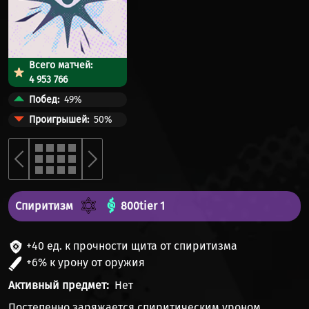
Всего матчей:
4 953 766
Побед
49%
Проигрышей
50%
Спиритизм
800
tier 1
+40 ед. к прочности щита от спиритизма
+6% к урону от оружия
Активный предмет
Нет
Постепенно заряжается
спиритическим уроном
,