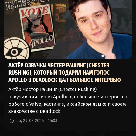
49%
50%
276143
(АПОЛЛОН)
CELESTE
49%
50%
22111
(СЕЛЕСТА)
MCGINNIS
49%
50%
2198
(МАКГИННИС)
WARDEN
АКТЁР ОЗВУЧКИ ЧЕСТЕР РАШИНГ (CHESTER
48%
51%
12846
(ДОЗОРНЫЙ)
RUSHING), КОТОРЫЙ ПОДАРИЛ НАМ ГОЛОС
APOLLO В DEADLOCK ДАЛ БОЛЬШОЕ ИНТЕРВЬЮ
HOLLIDAY
48%
51%
226169
Актёр Честер Рашинг (Chester Rushing),
(ХОЛЛИДЕЙ)
озвучивший героя Apollo, дал большое интервью о
работе с Valve, кастинге, иксийском языке и своём
THE
знакомстве с Deadlock
48%
51%
185685
DOORMAN
(ШВЕЙЦАР)
ср, 29-07-2026 - 15:03
VISCOUS