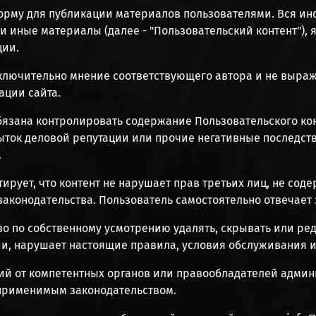
атформу для публикации материалов пользователями. Вся 
и иные материалы (далее - "Пользовательский контент"), 
ции.
сключительно мнение соответствующего автора и не выраж
ации сайта.
бязана контролировать содержание Пользовательского конт
быток деловой репутации или прочие негативные последс
.
нтирует, что контент не нарушает прав третьих лиц, не с
аконодательства. Пользователь самостоятельно отвечает 
аво по собственному усмотрению удалять, скрывать или р
ии, нарушает настоящие правила, условия обслуживания 
ний от компетентных органов или правообладателей админ
 применимым законодательством.