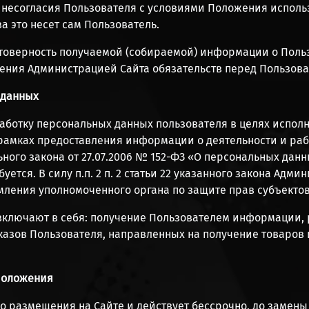
 несогласия Пользователя с условиями Положения исполь
а это несет сам Пользователь.
стоверность получаемой (собираемой) информации о Польз
нения Администрацией Сайта обязательств перед Пользова
 данных
работку персональных данных пользователя в целях испол
рамках предоставления информации о деятельности и ра
ьного закона от 27.07.2006 № 152-ФЗ «О персональных дан
ется. В силу п.п. 2 п. 2 статьи 22 указанного закона Адм
мления уполномоченного органа по защите прав субъекто
включают в себя: получение Пользователем информации, р
казов Пользователя, направленных на получение товаров 
 Положения
его размещения на Сайте и действует бессрочно, до замен