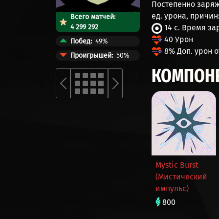
Постепенно заря
ед. урона, причи
Всего матчей:
4 299 292
14 с. Время за
40 Урон
Побед
49%
8% Доп. урон о
Проигрышей
50%
КОМПОН
Mystic Burst
(Мистический
импульс)
800