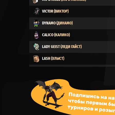
VICTOR (ВИКТОР)
DYNAMO (ДИНАМО)
CALICO (КАЛИКО)
LADY GEIST (ЛЕДИ ГАЙСТ)
LASH (ХЛЫСТ)
BILLY (БИЛЛИ)
SEVEN (СЕМЬ)
DRIFTER (СКИТАЛЕЦ)
VINDICTA (ВИНДИКТА)