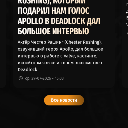
RUSHING), КОТОРЫЙ
47%
52%
ПОДАРИЛ НАМ ГОЛОС
APOLLO В DEADLOCK ДАЛ
47%
52%
БОЛЬШОЕ ИНТЕРВЬЮ
47%
52%
Актёр Честер Рашинг (Chester Rushing),
46%
53%
озвучивший героя Apollo, дал большое
интервью о работе с Valve, кастинге,
46%
53%
иксийском языке и своём знакомстве с
Deadlock
46%
53%
ср, 29-07-2026 - 15:03
46%
53%
45%
54%
Все новости
45%
54%
44%
55%