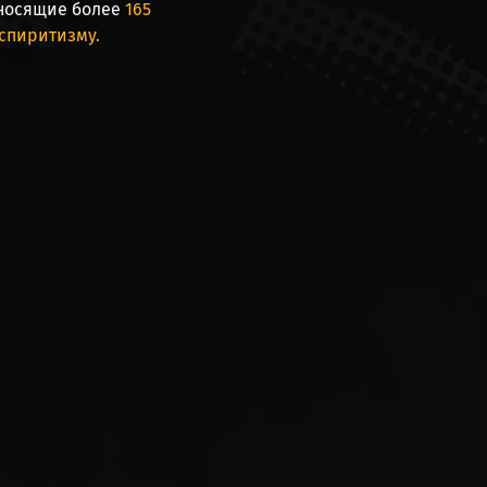
аносящие более
165
спиритизму.