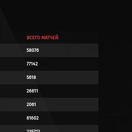
ВСЕГО МАТЧЕЙ
58076
77142
5618
26611
2061
61602
235712