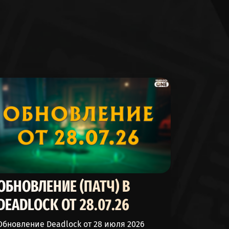
209768
247124
20131
2450
176474
5375
210951
231034
ОБНОВЛЕНИЕ (ПАТЧ) В
3911
DEADLOCK ОТ 28.07.26
220250
Обновление Deadlock от 28 июля 2026