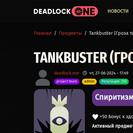
Перейти к основному содержанию
ОСНО
НОВОСТИ
СТРОКА НАВИГАЦИИ
Главная
Предметы
Tankbuster (Гроза т
TANKBUSTER (ГР
deadlock.one
чт, 27-06-2024 - 17:49
project team
admin
Репутация: 256
Спиритиз
+50 Бонус к з
Активный предме