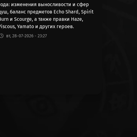
года: изменения выносливости и сфер
192621
душ, баланс предметов Echo Shard, Spirit
Burn и Scourge, а также правки Haze,
128973
Viscous, Yamato и других героев.
254551
вт, 28-07-2026 - 23:27
163319
17925
12283
62497
3408
383575
9456