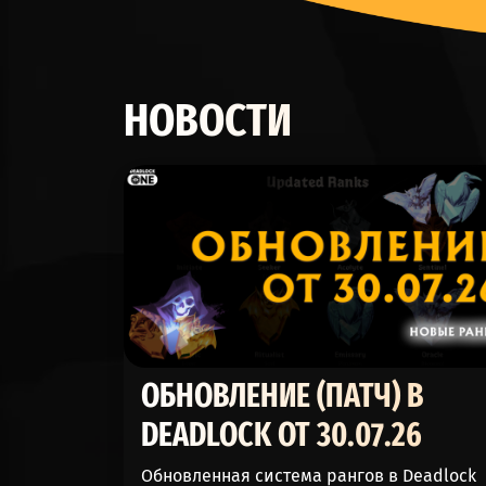
YAMATO (ЯМАТО)
APOLLO (АПОЛЛОН)
НОВОСТИ
CELESTE (СЕЛЕСТА)
MCGINNIS (МАКГИННИС)
THE DOORMAN (ШВЕЙЦАР)
WARDEN (ДОЗОРНЫЙ)
HOLLIDAY (ХОЛЛИДЕЙ)
BEBOP (БИБОП)
ОБНОВЛЕНИЕ (ПАТЧ) В
WRAITH (ТЕНЬ)
DEADLOCK ОТ 30.07.26
VISCOUS (ВЯЗКУС)
Обновленная система рангов в Deadlock