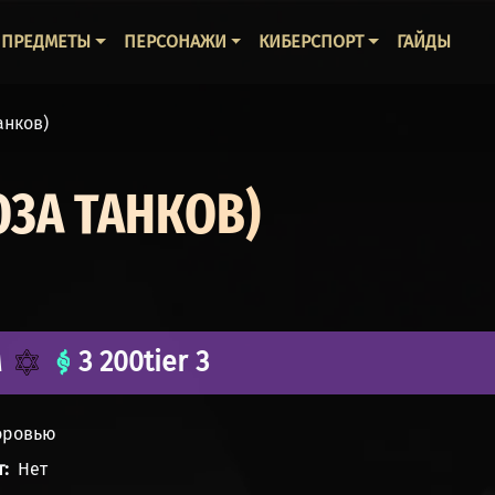
ВНАЯ НАВИГАЦИЯ
ПРЕДМЕТЫ
ПЕРСОНАЖИ
КИБЕРСПОРТ
ГАЙДЫ
анков)
ОЗА ТАНКОВ)
м
3 200
tier 3
доровью
т
Нет