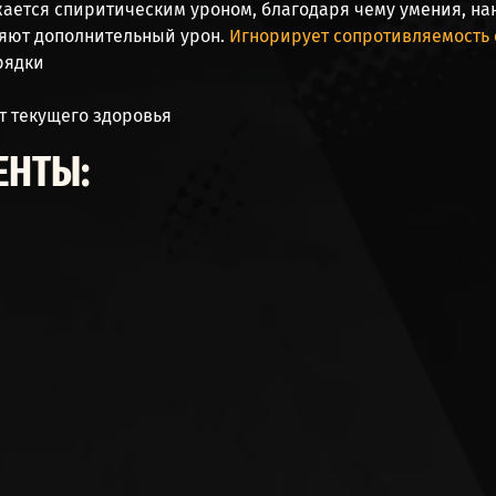
жается
спиритическим уроном
, благодаря чему умения, н
няют дополнительный урон.
Игнорирует сопротивляемость 
рядки
т текущего здоровья
ЕНТЫ: