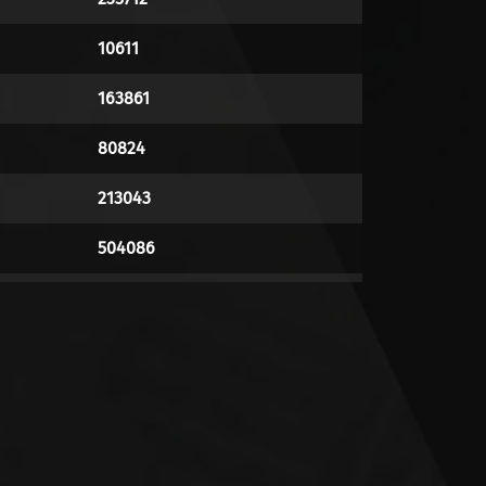
10611
163861
80824
213043
504086
72315
6297
191566
35154