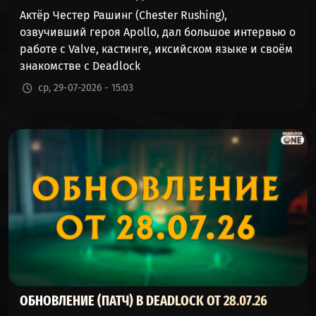
POCKET
54%
45%
589
Актёр Честер Рашинг (Chester Rushing),
(КАРМАН)
озвучивший героя Apollo, дал большое интервью о
работе с Valve, кастинге, иксийском языке и своём
MIRAGE
54%
45%
930
знакомстве с Deadlock
(МИРАЖ)
ср, 29-07-2026 - 15:03
CELESTE
54%
45%
2786
(СЕЛЕСТА)
BEBOP
54%
45%
4443
(БИБОП)
WARDEN
54%
45%
1082
(ДОЗОРНЫЙ)
WRAITH
54%
45%
1167
(ТЕНЬ)
BILLY
ОБНОВЛЕНИЕ (ПАТЧ) В DEADLOCK ОТ 28.07.26
54%
45%
1969