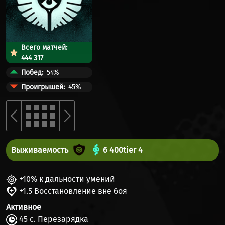
Всего матчей:
444 317
Побед
54%
Проигрышей
45%
Выживаемость
6 400
tier 4
+10% к дальности умений
+1.5 Восстановление вне боя
Активное
45 с. Перезарядка