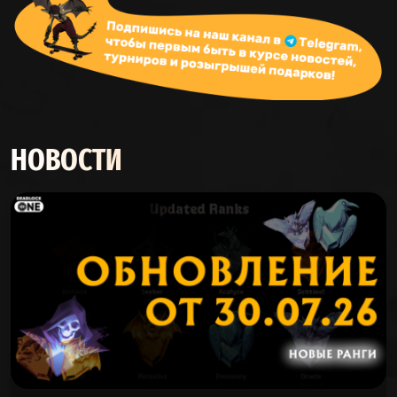
(СЕРЫЙ КОГОТЬ)
HAZE
56%
43%
667
(ПЕЛЕНА)
LASH
56%
43%
3224
(ХЛЫСТ)
НОВОСТИ
SEVEN
56%
43%
823
(СЕМЬ)
MCGINNIS
56%
43%
2392
(МАКГИННИС)
YAMATO
56%
43%
544
(ЯМАТО)
PAIGE
56%
43%
176325
(ПЕЙДЖ)