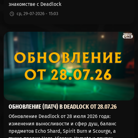
50%
49%
179273
знакомстве с Deadlock
(АПОЛЛОН)
ср, 29-07-2026 - 15:03
SHIV
49%
50%
345205
(ЗАТОЧКА)
THE
49%
50%
140026
DOORMAN
(ШВЕЙЦАР)
PARADOX
48%
51%
226941
(ПАРАДОКС)
POCKET
48%
51%
181737
(КАРМАН)
ОБНОВЛЕНИЕ (ПАТЧ) В DEADLOCK ОТ 28.07.26
BEBOP
Обновление Deadlock от 28 июля 2026 года:
48%
51%
171881
(БИБОП)
изменения выносливости и сфер душ, баланс
предметов Echo Shard, Spirit Burn и Scourge, а
WRAITH