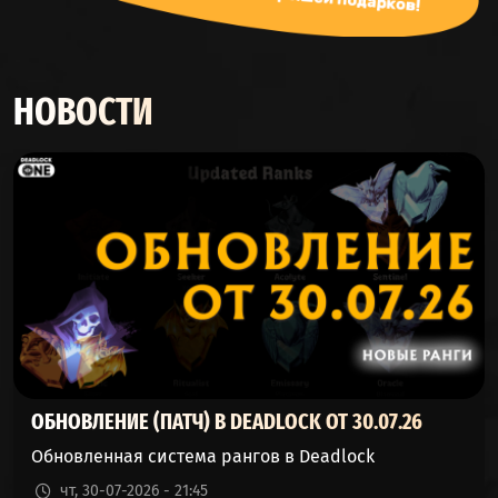
(ПЕЙДЖ)
INFERNUS
53%
46%
22280
(ИНФЕРНУС)
НОВОСТИ
LADY GEIST
53%
46%
174263
(ЛЕДИ ГАЙСТ)
MO & KRILL
53%
46%
205347
(МО И МЕЛКИЙ)
ABRAMS
53%
46%
90930
(АБРАМС)
CELESTE
52%
47%
98410
(СЕЛЕСТА)
ОБНОВЛЕНИЕ (ПАТЧ) В DEADLOCK ОТ 30.07.26
VINDICTA
52%
47%
36865
Обновленная система рангов в Deadlock
(ВИНДИКТА)
чт, 30-07-2026 - 21:45