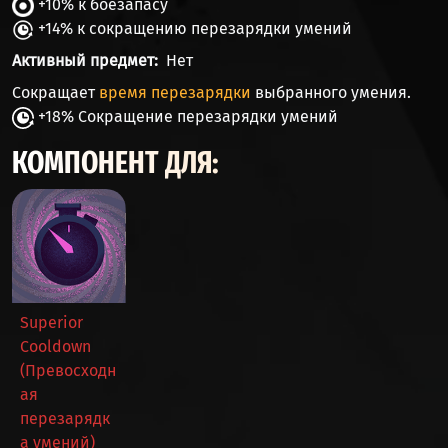
+10% к боезапасу
+14% к сокращению перезарядки умений
Активный предмет
Нет
Сокращает
время перезарядки
выбранного умения.
+18% Сокращение перезарядки умений
КОМПОНЕНТ ДЛЯ:
Superior
Cooldown
(Превосходн
ая
перезарядк
а умений)