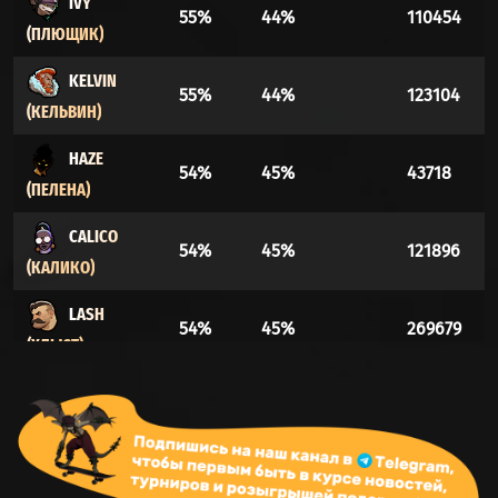
IVY
55%
44%
110454
(ПЛЮЩИК)
KELVIN
55%
44%
123104
(КЕЛЬВИН)
HAZE
54%
45%
43718
(ПЕЛЕНА)
CALICO
54%
45%
121896
(КАЛИКО)
LASH
54%
45%
269679
(ХЛЫСТ)
MCGINNIS
54%
45%
118997
(МАКГИННИС)
PAIGE
54%
45%
234749