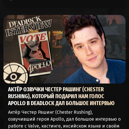
WARDEN
52%
47%
50831
(ДОЗОРНЫЙ)
DYNAMO
52%
47%
237073
(ДИНАМО)
YAMATO
52%
47%
117000
(ЯМАТО)
DRIFTER
51%
48%
32531
(СКИТАЛЕЦ)
HOLLIDAY
АКТЁР ОЗВУЧКИ ЧЕСТЕР РАШИНГ (CHESTER
50%
49%
123170
(ХОЛЛИДЕЙ)
RUSHING), КОТОРЫЙ ПОДАРИЛ НАМ ГОЛОС
APOLLO В DEADLOCK ДАЛ БОЛЬШОЕ ИНТЕРВЬЮ
BILLY
50%
49%
22672
Актёр Честер Рашинг (Chester Rushing),
(БИЛЛИ)
озвучивший героя Apollo, дал большое интервью о
работе с Valve, кастинге, иксийском языке и своём
APOLLO