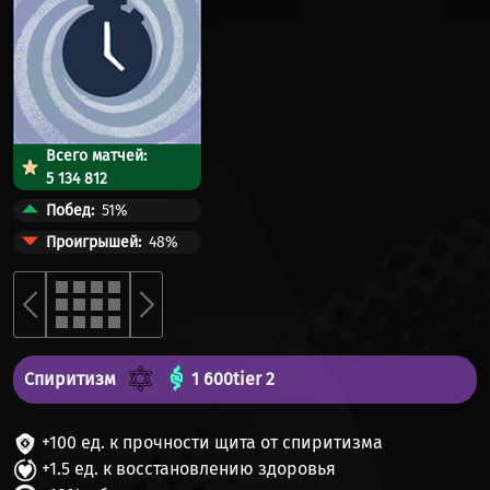
Всего матчей:
5 134 812
Побед
51%
Проигрышей
48%
Спиритизм
1 600
tier 2
+100 ед. к прочности щита от спиритизма
+1.5 ед. к восстановлению здоровья