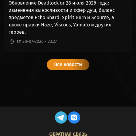
Обновление Deadlock от 28 июля 2026 года:
50%
49%
3462
(ВЯЗКУС)
изменения выносливости и сфер душ, баланс
предметов Echo Shard, Spirit Burn и Scourge, а
INFERNUS
50%
49%
1781
также правки Haze, Viscous, Yamato и других
(ИНФЕРНУС)
героев.
вт, 28-07-2026 - 23:27
APOLLO
50%
49%
1510
(АПОЛЛОН)
GREY TALON
Все новости
50%
49%
790
(СЕРЫЙ КОГОТЬ)
PARADOX
49%
50%
1485
(ПАРАДОКС)
SINCLAIR
49%
50%
1168
(СИНКЛЕР)
REM (ДРЁМ)
49%
50%
14685
FOOTER
ОБРАТНАЯ СВЯЗЬ