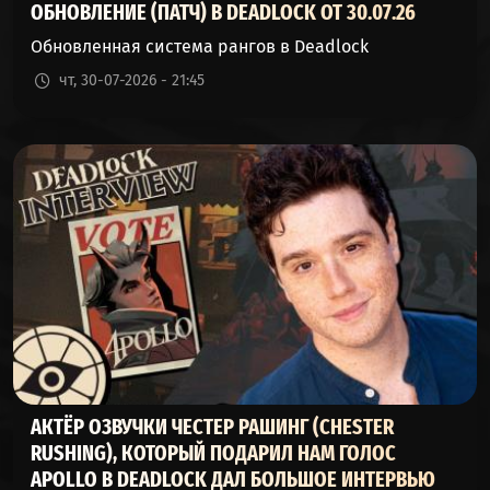
ОБНОВЛЕНИЕ (ПАТЧ) В DEADLOCK ОТ 30.07.26
(ГАДЮКА)
Обновленная система рангов в Deadlock
PAIGE
52%
47%
3218
чт, 30-07-2026 - 21:45
(ПЕЙДЖ)
ABRAMS
52%
47%
811
(АБРАМС)
SILVER
51%
48%
11280
(СИЛЬВЕР)
POCKET
51%
48%
1714
(КАРМАН)
SEVEN
51%
48%
928
(СЕМЬ)
АКТЁР ОЗВУЧКИ ЧЕСТЕР РАШИНГ (CHESTER
VINDICTA
RUSHING), КОТОРЫЙ ПОДАРИЛ НАМ ГОЛОС
51%
48%
596
(ВИНДИКТА)
APOLLO В DEADLOCK ДАЛ БОЛЬШОЕ ИНТЕРВЬЮ