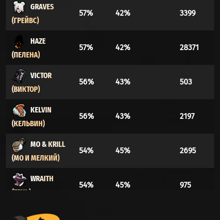
GRAVES
57%
42%
3399
(ГРЕЙВС)
HAZE
57%
42%
28371
(ПЕЛЕНА)
VICTOR
56%
43%
503
(ВИКТОР)
KELVIN
56%
43%
2197
(КЕЛЬВИН)
MO & KRILL
54%
45%
2695
(МО И МЕЛКИЙ)
WRAITH
54%
45%
975
(ТЕНЬ)
THE