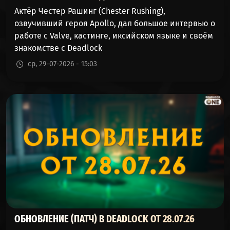
Актёр Честер Рашинг (Chester Rushing),
SHIV
51%
48%
829
озвучивший героя Apollo, дал большое интервью о
(ЗАТОЧКА)
работе с Valve, кастинге, иксийском языке и своём
знакомстве с Deadlock
HOLLIDAY
51%
48%
4786
(ХОЛЛИДЕЙ)
ср, 29-07-2026 - 15:03
DYNAMO
51%
48%
1404
(ДИНАМО)
YAMATO
51%
48%
2002
(ЯМАТО)
LADY GEIST
50%
49%
2459
(ЛЕДИ ГАЙСТ)
MINA
50%
49%
25060
(МИНА)
ОБНОВЛЕНИЕ (ПАТЧ) В DEADLOCK ОТ 28.07.26
VISCOUS