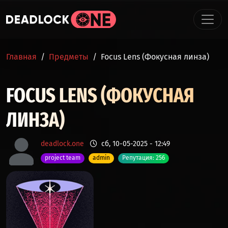
Перейти к основному содержанию
СТРОКА НАВИГАЦИИ
Главная
Предметы
Focus Lens (Фокусная линза)
FOCUS LENS (ФОКУСНАЯ
ЛИНЗА)
deadlock.one
сб, 10-05-2025 - 12:49
project team
admin
Репутация: 256