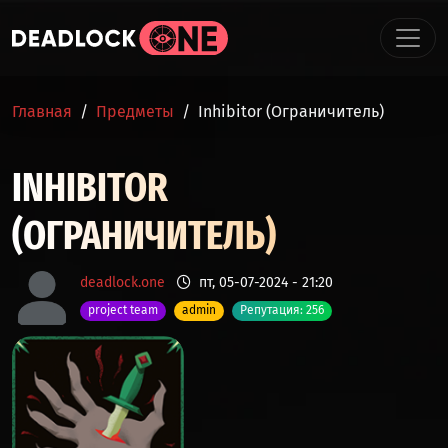
Перейти к основному содержанию
СТРОКА НАВИГАЦИИ
Главная
Предметы
Inhibitor (Ограничитель)
INHIBITOR
(ОГРАНИЧИТЕЛЬ)
deadlock.one
пт, 05-07-2024 - 21:20
project team
admin
Репутация: 256