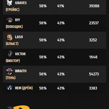
GRAVES
58%
41%
39388
(ГРЕЙВС)
IVY
56%
43%
23537
(ПЛЮЩИК)
LASH
56%
43%
3252
(ХЛЫСТ)
VICTOR
56%
43%
1648
(ВИКТОР)
WRAITH
56%
43%
54273
(ТЕНЬ)
REM (ДРЁМ)
56%
43%
3383
VYPER
55%
44%
16365
(ГАДЮКА)