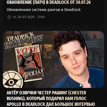
CALICO
ОБНОВЛЕНИЕ (ПАТЧ) В DEADLOCK ОТ 30.07.26
53%
46%
1556
(КАЛИКО)
Обновленная система рангов в Deadlock
LADY GEIST
чт, 30-07-2026 - 21:45
53%
46%
25425
(ЛЕДИ ГАЙСТ)
PARADOX
53%
46%
4054
(ПАРАДОКС)
ABRAMS
53%
46%
1004
(АБРАМС)
GREY TALON
53%
46%
1812
(СЕРЫЙ КОГОТЬ)
BILLY
52%
47%
16197
(БИЛЛИ)
АКТЁР ОЗВУЧКИ ЧЕСТЕР РАШИНГ (CHESTER
RUSHING), КОТОРЫЙ ПОДАРИЛ НАМ ГОЛОС
THE
APOLLO В DEADLOCK ДАЛ БОЛЬШОЕ ИНТЕРВЬЮ
52%
47%
1730