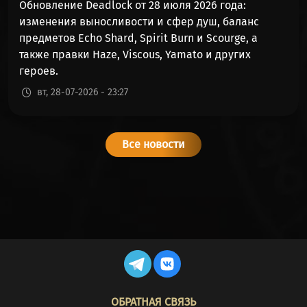
Обновление Deadlock от 28 июля 2026 года:
изменения выносливости и сфер душ, баланс
VINDICTA
51%
48%
4245
предметов Echo Shard, Spirit Burn и Scourge, а
(ВИНДИКТА)
также правки Haze, Viscous, Yamato и других
героев.
VISCOUS
51%
48%
2385
вт, 28-07-2026 - 23:27
(ВЯЗКУС)
HOLLIDAY
50%
49%
2325
(ХОЛЛИДЕЙ)
Все новости
MO & KRILL
50%
49%
431
(МО И МЕЛКИЙ)
VENATOR
50%
49%
85622
(ВЕНАТОР)
DYNAMO
49%
50%
518
(ДИНАМО)
FOOTER
ОБРАТНАЯ СВЯЗЬ