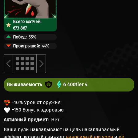
Всего матчей:
673 867
Побед
55%
Проигрышей
44%
Выживаемость
6 400
tier 4
+10% Урон от оружия
+150 Бонус к здоровью
Активный предмет
Нет
Ваши пули накладывают на цель накапливаемый
эффект, который снижает
наносимый ею урон
и
её