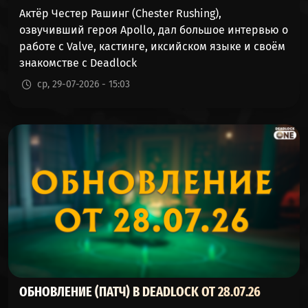
DOORMAN
Актёр Честер Рашинг (Chester Rushing),
(ШВЕЙЦАР)
озвучивший героя Apollo, дал большое интервью о
работе с Valve, кастинге, иксийском языке и своём
PAIGE
52%
47%
1592
знакомстве с Deadlock
(ПЕЙДЖ)
ср, 29-07-2026 - 15:03
WARDEN
52%
47%
14782
(ДОЗОРНЫЙ)
BEBOP
52%
47%
9686
(БИБОП)
YAMATO
52%
47%
970
(ЯМАТО)
SHIV
51%
48%
463
(ЗАТОЧКА)
MCGINNIS
ОБНОВЛЕНИЕ (ПАТЧ) В DEADLOCK ОТ 28.07.26
51%
48%
7395
(МАКГИННИС)