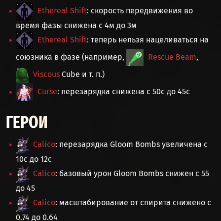
Ethereal Shift
: скорость передвижения во
время фазы снижена с 4м до 3м
Ethereal Shift
: теперь нельзя нацеливаться на
союзника в фазе (например,
Rescue Beam
,
Viscous
Cube и т. п.)
Curse
: перезарядка снижена с 50с до 45с
ГЕРОИ
Calico
: перезарядка Gloom Bombs увеличена с
10с до 12с
Calico
: базовый урон Gloom Bombs снижен с 55
до 45
Calico
: масштабирование от спирита снижено с
0.74 до 0.64