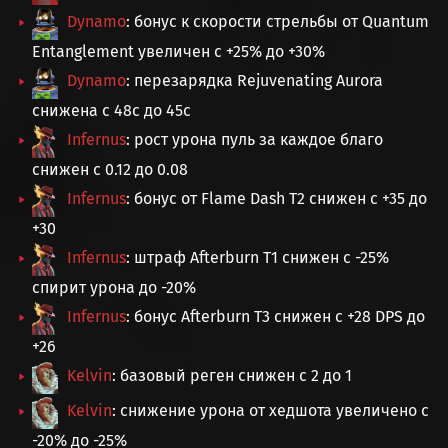
Dynamo
: бонус к скорости стрельбы от Quantum
Entanglement увеличен с +25% до +30%
Dynamo
: перезарядка Rejuvenating Aurora
снижена с 48с до 45с
Infernus
: рост урона пуль за каждое благо
снижен с 0.12 до 0.08
Infernus
: бонус от Flame Dash T2 снижен с +35 до
+30
Infernus
: штраф Afterburn T1 снижен с -25%
спирит урона до -20%
Infernus
: бонус Afterburn T3 снижен с +28 DPS до
+26
Kelvin
: базовый реген снижен с 2 до 1
Kelvin
: снижение урона от хедшота увеличено с
-20% до -25%