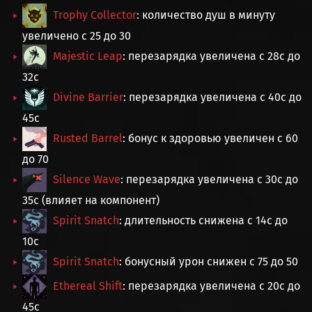
Trophy Collector
: количество душ в минуту
увеличено с 25 до 30
Majestic Leap
: перезарядка увеличена с 28с до
32с
Divine Barrier
: перезарядка увеличена с 40с до
45с
Rusted Barrel
: бонус к здоровью увеличен с 60
до 70
Silence Wave
: перезарядка увеличена с 30с до
35с (влияет на компонент)
Spirit Snatch
: длительность снижена с 14с до
10с
Spirit Snatch
: бонусный урон снижен с 75 до 50
Ethereal Shift
: перезарядка увеличена с 20с до
45с