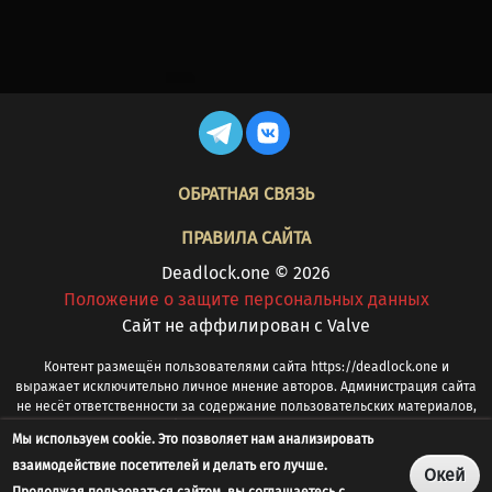
FOOTER
ОБРАТНАЯ СВЯЗЬ
ПРАВИЛА САЙТА
Deadlock.one © 2026
Положение о защите персональных данных
Cайт не аффилирован с Valve
Контент размещён пользователями сайта https://deadlock.one и
выражает исключительно личное мнение авторов. Администрация сайта
не несёт ответственности за содержание пользовательских материалов,
в том числе за оскорбления, ненормативную лексику, оценочные
Мы используем cookie. Это позволяет нам анализировать
суждения или иные спорные формулировки. При обнаружении
взаимодействие посетителей и делать его лучше.
запрещённого или иного проблемного контента просим сообщать на
Окей
info@deadlock.one