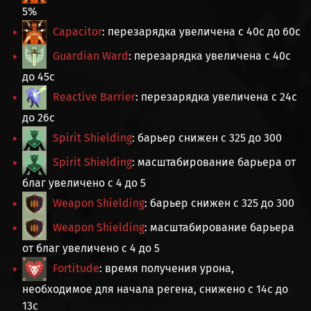
5%
Capacitor
: перезарядка увеличена с 40с до 60с
Guardian Ward
: перезарядка увеличена с 40с
до 45с
Reactive Barrier
: перезарядка увеличена с 24с
до 26с
Spirit Shielding
: барьер снижен с 325 до 300
Spirit Shielding
: масштабирование барьера от
благ увеличено с 4 до 5
Weapon Shielding
: барьер снижен с 325 до 300
Weapon Shielding
: масштабирование барьера
от благ увеличено с 4 до 5
Fortitude
: время получения урона,
необходимое для начала регена, снижено с 14с до
13с