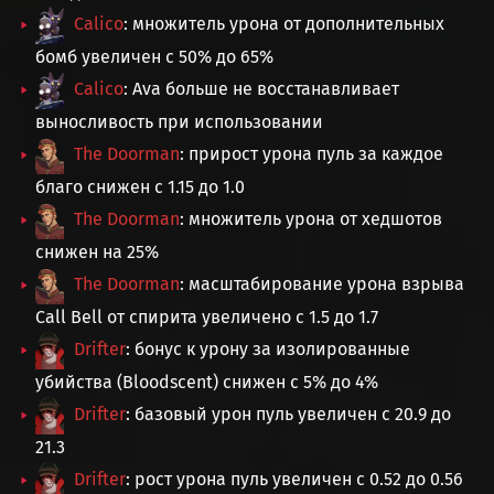
Calico
: множитель урона от дополнительных
бомб увеличен с 50% до 65%
Calico
: Ava больше не восстанавливает
выносливость при использовании
The Doorman
: прирост урона пуль за каждое
благо снижен с 1.15 до 1.0
The Doorman
: множитель урона от хедшотов
снижен на 25%
The Doorman
: масштабирование урона взрыва
Call Bell от спирита увеличено с 1.5 до 1.7
Drifter
: бонус к урону за изолированные
убийства (Bloodscent) снижен с 5% до 4%
Drifter
: базовый урон пуль увеличен с 20.9 до
21.3
Drifter
: рост урона пуль увеличен с 0.52 до 0.56