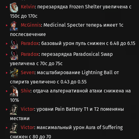
Kelvin
: перезарядка Frozen Shelter увеличена с
150с до 170с
McGinnis
: Medicinal Specter теперь имеет 1с
послесвечение
Paradox
: базовый урон пуль снижен с 6.48 до 6.15
Paradox
: перезарядка Paradoxical Swap
увеличена с 70с до 75с
Seven
: масштабирование Lightning Ball от
спирита увеличено с 0.43 до 0.55
Shiv
: отдача альтернативной атаки снижена на
10%
Victor
: уровни Pain Battery T1 и T2 поменяны
местами
Victor
: максимальный урон Aura of Suffering
снижен с 80 до 70