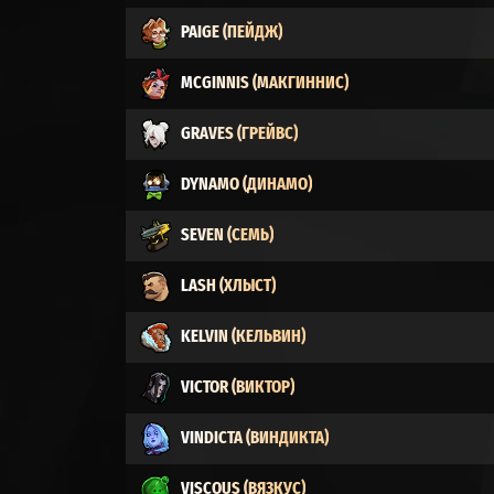
PAIGE (ПЕЙДЖ)
MCGINNIS (МАКГИННИС)
GRAVES (ГРЕЙВС)
DYNAMO (ДИНАМО)
SEVEN (СЕМЬ)
LASH (ХЛЫСТ)
KELVIN (КЕЛЬВИН)
VICTOR (ВИКТОР)
VINDICTA (ВИНДИКТА)
VISCOUS (ВЯЗКУС)