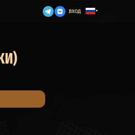
ВХОД
▼
КИ)