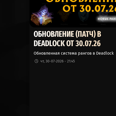
BILLY (БИЛЛИ)
REM (ДРЁМ)
INFERNUS (ИНФЕРНУС)
ОБНОВЛЕНИЕ (ПАТЧ) В
SHIV (ЗАТОЧКА)
DEADLOCK ОТ 30.07.26
PARADOX (ПАРАДОКС)
Обновленная система рангов в Deadlock
чт, 30-07-2026 - 21:45
SINCLAIR (СИНКЛЕР)
VYPER (ГАДЮКА)
SILVER (СИЛЬВЕР)
DRIFTER (СКИТАЛЕЦ)
WARDEN (ДОЗОРНЫЙ)