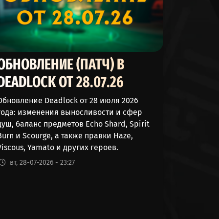
13862
2460
1725
ОБНОВЛЕНИЕ (ПАТЧ) В
4262
DEADLOCK ОТ 28.07.26
640
Обновление Deadlock от 28 июля 2026
года: изменения выносливости и сфер
1055
душ, баланс предметов Echo Shard, Spirit
Burn и Scourge, а также правки Haze,
616
Viscous, Yamato и других героев.
26
вт, 28-07-2026 - 23:27
23