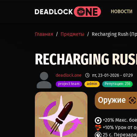
Перейти к основному содержанию
ОСНО
НОВОСТИ
СТРОКА НАВИГАЦИИ
Главная
Предметы
Recharging Rush (
RECHARGING RUS
deadlock.one
пт, 23-01-2026 - 07:29
project team
admin
Репутация: 256
Оружие
+20% Макс. бо
+10% Урон от 
25 с. Перезар