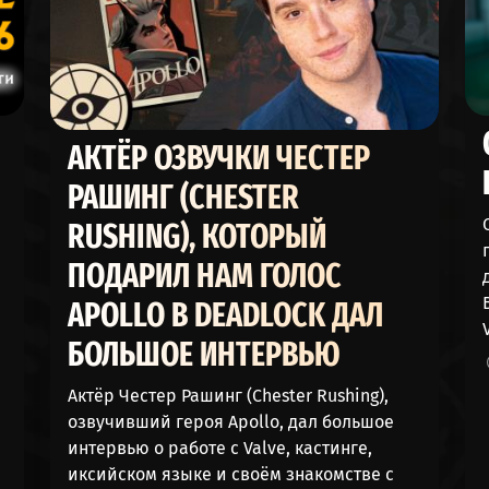
47%
52%
46%
53%
46%
53%
АКТЁР ОЗВУЧКИ ЧЕСТЕР
45%
54%
РАШИНГ (CHESTER
44%
55%
RUSHING), КОТОРЫЙ
44%
55%
ПОДАРИЛ НАМ ГОЛОС
APOLLO В DEADLOCK ДАЛ
43%
56%
БОЛЬШОЕ ИНТЕРВЬЮ
30%
69%
Актёр Честер Рашинг (Chester Rushing),
26%
73%
озвучивший героя Apollo, дал большое
интервью о работе с Valve, кастинге,
иксийском языке и своём знакомстве с