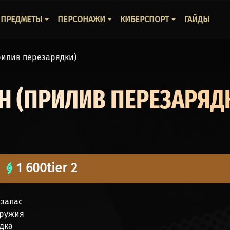
ВНАЯ НАВИГАЦИЯ
ПРЕДМЕТЫ
ПЕРСОНАЖИ
КИБЕРСПОРТ
ГАЙДЫ
Прилив перезарядки)
H (ПРИЛИВ ПЕРЕЗАРЯД
1 600
tier 2
езапас
оружия
ядка