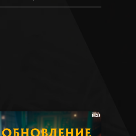
14179
168812
1075
107291
165849
203124
70017
246329
90783