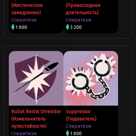
(Мистическое
(Превосходная
замедление)
длительность)
Спиритизм
Спиритизм
1 600
3 200
Bullet Resist Shredder
Suppressor
(Измельчитель
(Подавитель)
пулестойкости)
Спиритизм
Спиритизм
1 600