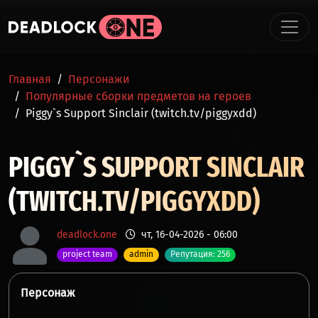
Перейти к основному содержанию
СТРОКА НАВИГАЦИИ
Главная
Персонажи
Популярные сборки предметов на героев
Piggy`s Support Sinclair (twitch.tv/piggyxdd)
PIGGY`S SUPPORT SINCLAIR
(TWITCH.TV/PIGGYXDD)
deadlock.one
чт, 16-04-2026 - 06:00
project team
admin
Репутация: 256
Персонаж