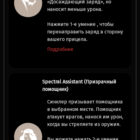
‭«Досаждающий заряд», но
наносит меньше урона.
Нажмите
1-е умение
, чтобы
перенаправить
заряд в сторону
вашего прицела.
Подробнее
Spectral Assistant (Призрачный
помощник)
Синклер призывает
помощника
в выбранном месте.
Помощник
атакует врагов, нанося им
урон
,
когда вы стреляете из оружия.
Вы можете нажать
2-е умение
,