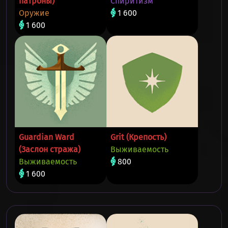
патроны)
Спиритизм
Оружие
1 600
1 600
Guardian Ward
Grit (Крепость)
(Заслон стража)
Выживаемость
Выживаемость
800
1 600