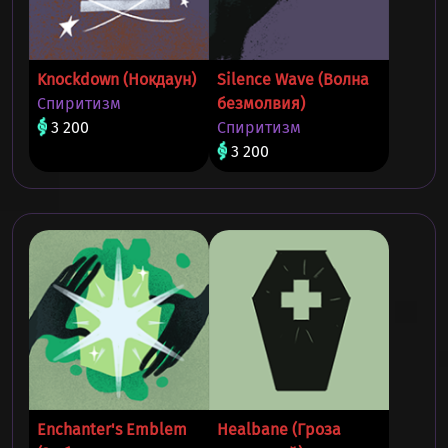
Knockdown (Нокдаун)
Silence Wave (Волна
Спиритизм
безмолвия)
3 200
Спиритизм
3 200
Enchanter's Emblem
Healbane (Гроза