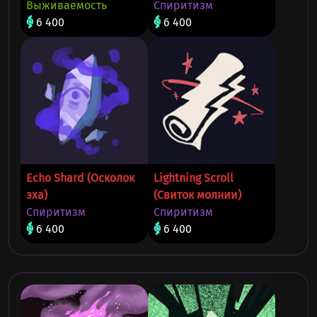
Выживаемость
Спиритизм
6 400
6 400
Echo Shard (Осколок
Lightning Scroll
эха)
(Свиток молнии)
Спиритизм
Спиритизм
6 400
6 400