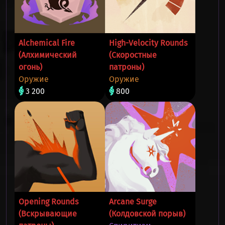
Alchemical Fire
High-Velocity Rounds
(Алхимический
(Скоростные
огонь)
патроны)
Оружие
Оружие
3 200
800
Opening Rounds
Arcane Surge
(Вскрывающие
(Колдовской порыв)