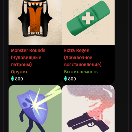
Monster Rounds
Extra Regen
(Чудовищные
(Добавочное
патроны)
восстановление)
Оружие
Выживаемость
800
800