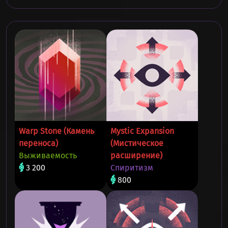
Warp Stone (Камень
Mystic Expansion
переноса)
(Мистическое
Выживаемость
расширение)
3 200
Спиритизм
800