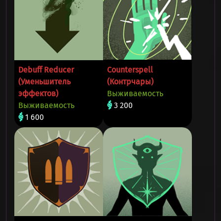
Debuff Reducer
Counterspell
(Уменьшитель
(Контрчары)
эффектов)
Выживаемость
Выживаемость
3 200
1 600