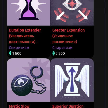
Duration Extender
Greater Expansion
(Увеличитель
(Усиленное
длительности)
расширение)
Спиритизм
Спиритизм
1 600
3 200
Mystic Slow
Superior Duration