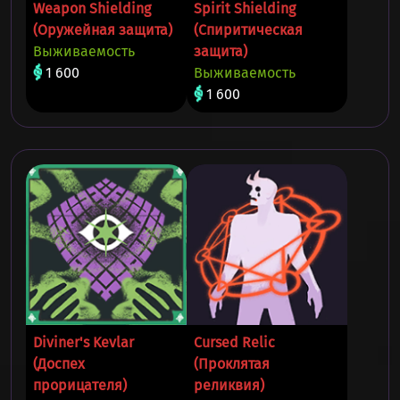
Weapon Shielding
Spirit Shielding
(Оружейная защита)
(Спиритическая
Выживаемость
защита)
1 600
Выживаемость
1 600
Diviner's Kevlar
Cursed Relic
(Доспех
(Проклятая
прорицателя)
реликвия)