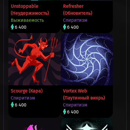
Unstoppable
Refresher
(Неудержимость)
(Обновитель)
Выживаемость
Спиритизм
6 400
6 400
Scourge (Кара)
Vortex Web
Спиритизм
(Паутинный вихрь)
6 400
Спиритизм
6 400