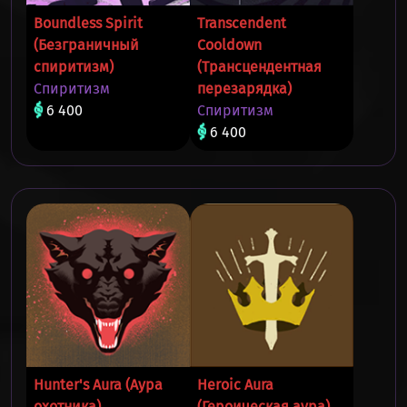
Boundless Spirit
Transcendent
(Безграничный
Cooldown
спиритизм)
(Трансцендентная
Спиритизм
перезарядка)
6 400
Спиритизм
6 400
Hunter's Aura (Аура
Heroic Aura
охотника)
(Героическая аура)