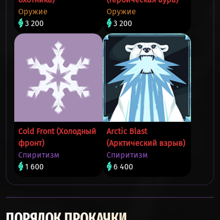
Оружие
Оружие
3 200
3 200
Cold Front (Холодный
Arctic Blast
фронт)
(Арктический взрыв)
Спиритизм
Спиритизм
1 600
6 400
ПОРЯДОК ПРОКАЧКИ