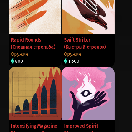
Rapid Rounds
Swift Striker
(Спешная стрельба)
(Быстрый стрелок)
Оружие
Оружие
800
1 600
Intensifying Magazine
Improved Spirit