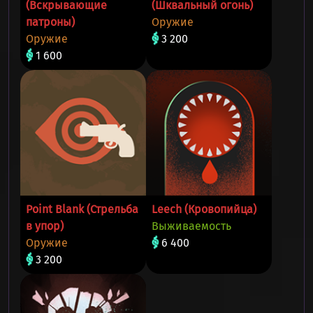
(Вскрывающие
(Шквальный огонь)
патроны)
Оружие
Оружие
3 200
1 600
Point Blank (Стрельба
Leech (Кровопийца)
в упор)
Выживаемость
Оружие
6 400
3 200