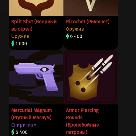
Split Shot (Веерный
Ricochet (Рикошет)
выстрел)
Оружие
Оружие
6 400
1 600
Mercurial Magnum
Armor Piercing
(Ртутный Магнум)
Rounds
Спиритизм
(Бронебойные
6 400
патроны)