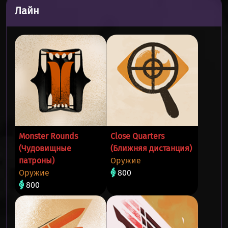
Лайн
Monster Rounds
Close Quarters
(Чудовищные
(Ближняя дистанция)
патроны)
Оружие
Оружие
800
800