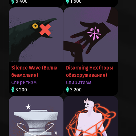
6 400
1 600
Silence Wave (Волна
Disarming Hex (Чары
безмолвия)
обезоруживания)
Спиритизм
Спиритизм
3 200
3 200