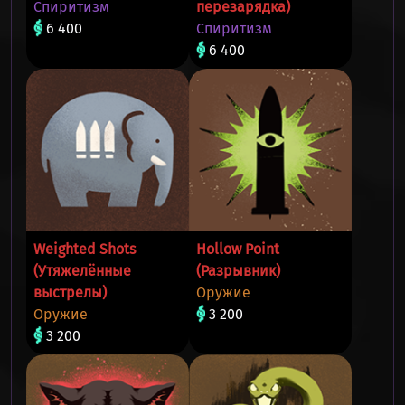
Спиритизм
перезарядка)
6 400
Спиритизм
6 400
Weighted Shots
Hollow Point
(Утяжелённые
(Разрывник)
выстрелы)
Оружие
Оружие
3 200
3 200