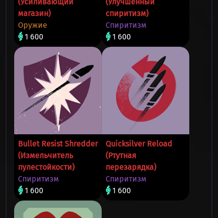
(Усиливающий
(Улучшенный
магазин)
спиритизм)
Оружие
Спиритизм
1 600
1 600
Bullet Resist Shredder
Quicksilver Reload
(Измельчитель
(Ртутная
пулестойкости)
перезарядка)
Спиритизм
Спиритизм
1 600
1 600