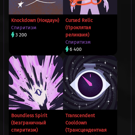
Knockdown (Нокдаун)
Cursed Relic
Спиритизм
(Проклятая
3 200
реликвия)
Спиритизм
6 400
Boundless Spirit
Transcendent
(Безграничный
Cooldown
спиритизм)
(Трансцендентная