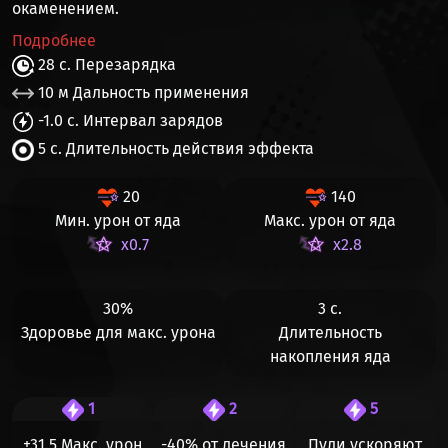
окаменением.
Подробнее
28 с. Перезарядка
10 м Дальность применения
-1.0 с. Интервал зарядов
5 с. Длительность действия эффекта
20
140
Мин. урон от яда
Макс. урон от яда
x0.7
x2.8
30%
3 с.
Здоровье для макс. урона
Длительность
накопления яда
1
2
5
+31.5 Макс. урон
-40%
от лечения
Пули ускоряют