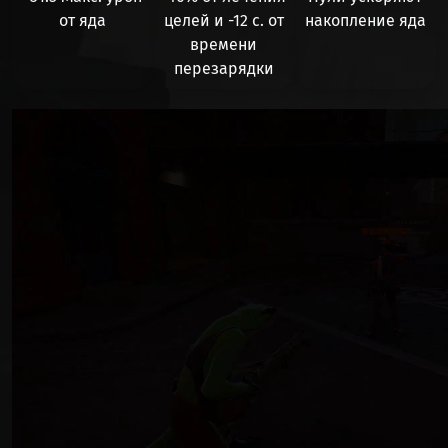
от яда
целей и
-12 с.
от
накопление
яда
времени
перезарядки
Видео файл