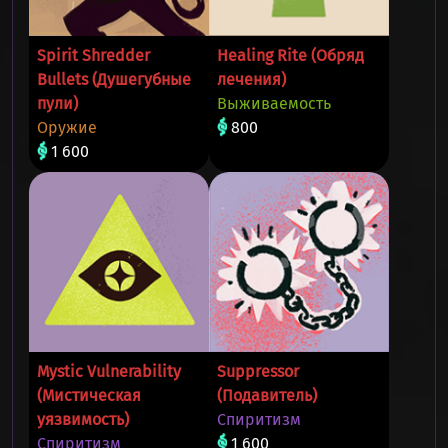
Spirit Shredder
Healing Rite (Обряд
Bullets (Душегубные
лечения)
пули)
Выживаемость
Оружие
800
1 600
Mystic Vulnerability
Suppressor
(Мистическая
(Подавитель)
уязвимость)
Спиритизм
Спиритизм
1 600