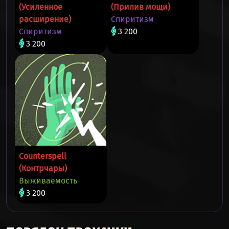
(Усиленное
(Прилив мощи)
расширение)
Спиритизм
Спиритизм
3 200
3 200
Counterspell
(Контрчары)
Выживаемость
3 200