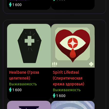
1 600
Healbane (Гроза
Spirit Lifesteal
целителей)
(Спиритическая
Выживаемость
кража здоровья)
1 600
Выживаемость
1 600