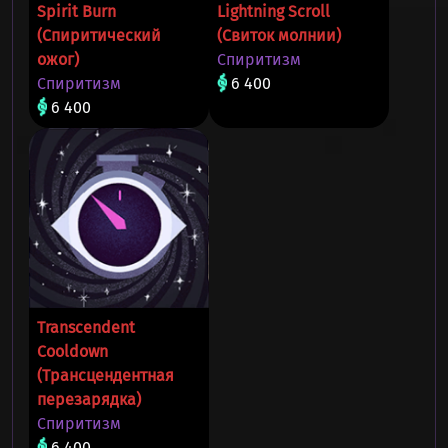
Spirit Burn
Lightning Scroll
(Спиритический
(Свиток молнии)
ожог)
Спиритизм
Спиритизм
6 400
6 400
Transcendent
Cooldown
(Трансцендентная
перезарядка)
Спиритизм
6 400