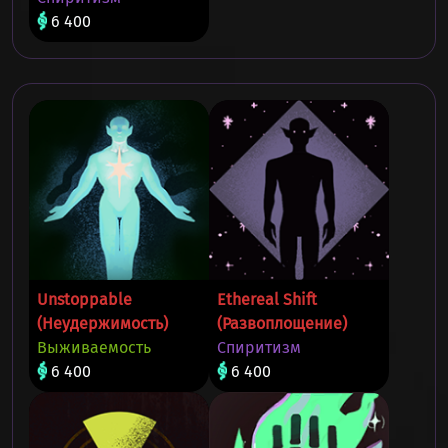
6 400
Unstoppable
Ethereal Shift
(Неудержимость)
(Развоплощение)
Выживаемость
Спиритизм
6 400
6 400