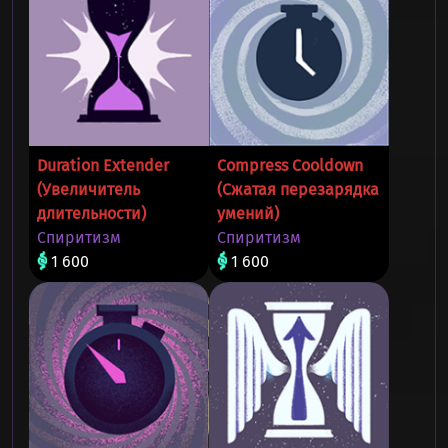
Duration Extender
Compress Cooldown
(Увеличитель
(Сжатая перезарядка
длительности)
умений)
Спиритизм
Спиритизм
1 600
1 600