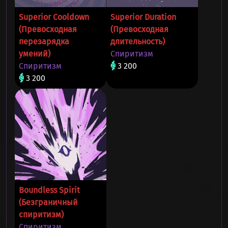
Superior Cooldown
Superior Duration
(Превосходная
(Превосходная
перезарядка
длительность)
умений)
Спиритизм
Спиритизм
3 200
3 200
Boundless Spirit
(Безграничный
спиритизм)
Спиритизм