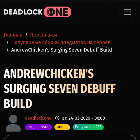
Перейти к основному содержанию
СТРОКА НАВИГАЦИИ
Главная
Персонажи
Популярные сборки предметов на героев
AndrewChicken's Surging Seven Debuff Build
ANDREWCHICKEN'S
SURGING SEVEN DEBUFF
BUILD
deadlock.one
вт, 24-03-2026 - 06:00
project team
admin
Репутация: 256