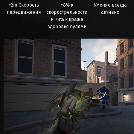
+2m Скорость
+8%
к
Умение всегда
передвижения
скорострельности
активно
и
+8%
к краже
здоровья пулями
Видео файл