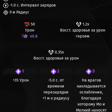
-1.0 с. Интервал зарядов
9 м Радиус
50
1.2x
Урон
Восст. здоровья за урон
x0.8
героям
0.35x
Восст. здоровья за урон
1
2
5
+35 Урон
-5.0 с. от
На врагов
времени
накладывается
перезарядки
ослабление,
+1 м к радиусу
благодаря
которому Мо и
Мелкий наносят