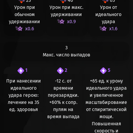
25
40
65
Урон при
Урон при макс.
Урон от
обычном
удерживании
идеального
удерживании
x0.9
удара
x0.6
x1.6
3
Макс. число выпадов
1
2
5
При нанесении
-12 с. от
+65 ед. к урону
идеального
времени
идеального удара
удара герою:
перезарядки.
и увеличенное
лечение на 35
+60%
к сопр.
масштабирование
ед. здоровья
пулям на
от спиритической
время выпада
мощи.
Повышенная
скорость и