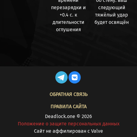
времени
об стену: ваш
перезарядки и
следующий
+0.4
с. к
тяжёлый удар
длительности
будет
освящён
оглушения
FOOTER
ОБРАТНАЯ СВЯЗЬ
ПРАВИЛА САЙТА
Deadlock.one © 2026
Положение о защите персональных данных
Cайт не аффилирован с Valve