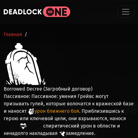
Перейти к основному содержанию
СТРОКА НАВИГАЦИИ
Главная
Borrowed Decree (Загробный договор)
Пассивное:
Пассивное:
умения Грейвс могут
призывать
гулей
, которые волочатся к вражеской базе
и наносят
урон ближнего боя
. Приблизившись к
герою или ключевой цели, они взрываются, нанося
спиритический урон
в области и
ненадолго накладывая
замедление
.