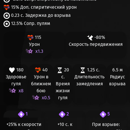
15% Доп. спиритический урон
0.23 с. Задержка до взрыва
12.5% Сопр. пулям
115
-80%
Урон
Скорость передвижения
x1.3
180
40
20
1.25 с.
6.5 м
Здоровье
Урон в
с.
Длительность
Радиус
гуля
ближнем
Время
замедления
взрыва
x8
бою
жизни
x0.5
гуля
1
2
5
+25%
к скорости
+10 с.
к
При взрыве: