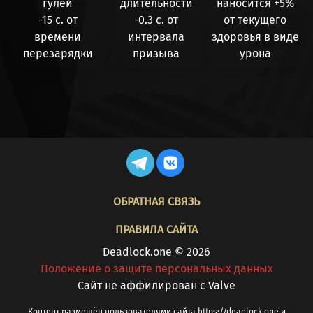
гулей
длительности
наносится
+5%
-15 с.
от
-0.3 с.
от
от текущего
времени
интервала
здоровья в виде
перезарядки
призыва
урона
FOOTER
ОБРАТНАЯ СВЯЗЬ
ПРАВИЛА САЙТА
Deadlock.one © 2026
Положение о защите персональных данных
Cайт не аффилирован с Valve
Контент размещён пользователями сайта https://deadlock.one и