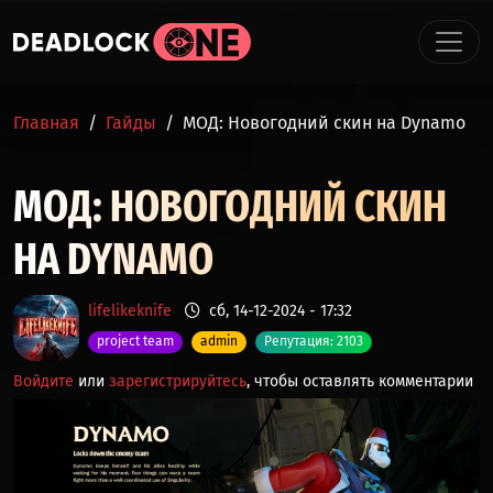
Перейти к основному содержанию
СТРОКА НАВИГАЦИИ
Главная
Гайды
МОД: Новогодний скин на Dynamo
МОД: НОВОГОДНИЙ СКИН
НА DYNAMO
lifelikeknife
сб, 14-12-2024 - 17:32
project team
admin
Репутация: 2103
Войдите
или
зарегистрируйтесь
, чтобы оставлять комментарии