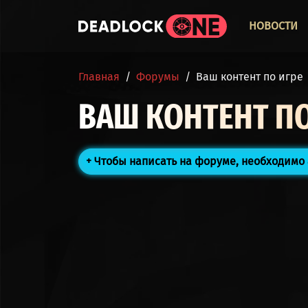
Перейти к основному содержанию
ОСНО
НОВОСТИ
СТРОКА НАВИГАЦИИ
Главная
Форумы
Ваш контент по игре
ВАШ КОНТЕНТ ПО
Чтобы написать на форуме, необходимо 